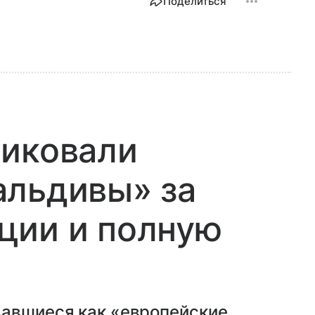
Поделиться
тиковали
альдивы» за
ции и полную
вавшиеся как «европейские