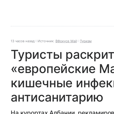
13 часов назад
Источник:
ВФокусе Mail
Туризм
Туристы раскри
«европейские М
кишечные инфек
антисанитарию
На курортах Албании, рекламиро