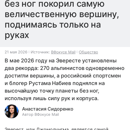
без ног покорил самую
величественную вершину,
поднимаясь только на
руках
21 мая 2026
Источник:
ВФокусе Mail
Общество
В мае 2026 году на Эвересте установлены
два рекорда: 270 альпинистов одновременно
достигли вершины, а российский спортсмен
и блогер Рустама Набиев поднялся на
высочайшую точку планеты без ног,
используя лишь силу рук и корпуса.
Анастасия Сидоренко
Автор ВФокусе Mail
Эверест, или Джомолунгма, является самой