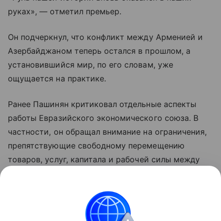
руках», — отметил премьер.
Он подчеркнул, что конфликт между Арменией и
Азербайджаном теперь остался в прошлом, а
установившийся мир, по его словам, уже
ощущается на практике.
Ранее Пашинян критиковал отдельные аспекты
работы Евразийского экономического союза. В
частности, он обращал внимание на ограничения,
препятствующие свободному перемещению
товаров, услуг, капитала и рабочей силы между
странами объединения. По мнению премьера,
такие меры снижают предсказуемость условий
для бизнеса и эффективность интеграции.