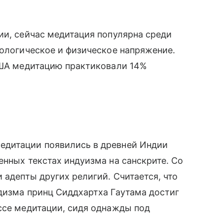
ии, сейчас медитация популярна среди
хологическое и физическое напряжение.
 США медитацию практиковали 14%
едитации появились в древней Индии
енных текстах индуизма на санскрите. Со
 адепты других религий. Считается, что
дизма принц Сиддхартха Гаутама достиг
ссе медитации, сидя однажды под