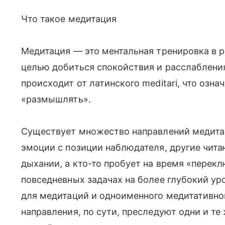
Что такое медитация
Медитация — это ментальная тренировка в р
целью добиться спокойствия и расслабления
происходит от латинского meditari, что озна
«размышлять».
Существует множество направлений медитац
эмоции с позиции наблюдателя, другие чит
дыхании, а кто-то пробует на время «перек
повседневных задачах на более глубокий ур
для медитаций и одноименного медитативного
направления, по сути, преследуют одни и те 