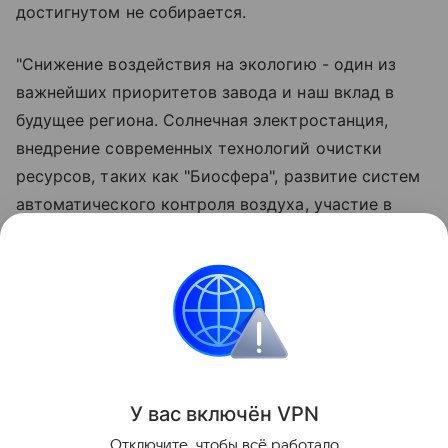
достигнутом не собирается.
"Снижение воздействия на экологию - один из
важнейших приоритетов завода и наш вклад в
будущее региона. Солнечная электростанция,
внедрение современных технологий очистки
ресурсов, таких как "Биосфера", развитие систем
автоматического контроля воздуха, участие в
природоохранных мероприятиях и экологических
акциях демонстрируют системный подход
предприятия к вопросам экологии", - отметил
генеральный директор Омского НПЗ Кирилл
Морозов.
Поделиться
У вас включ
ён
V
P
N
Отключите, чтобы всё работало