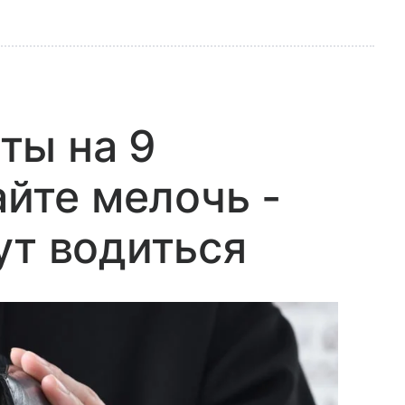
ты на 9
айте мелочь -
ут водиться