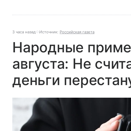
3 часа назад
Источник:
Российская газета
Народные приме
августа: Не счит
деньги перестан