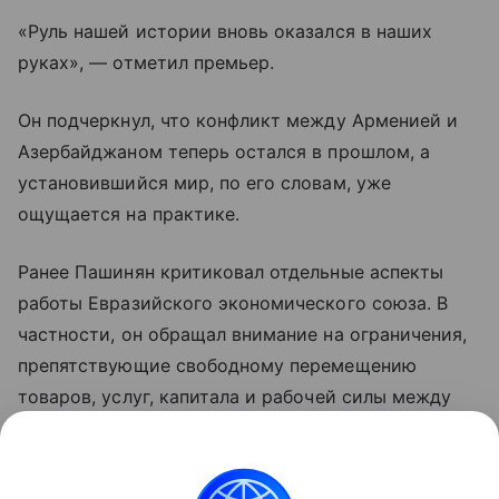
«Руль нашей истории вновь оказался в наших
руках», — отметил премьер.
Он подчеркнул, что конфликт между Арменией и
Азербайджаном теперь остался в прошлом, а
установившийся мир, по его словам, уже
ощущается на практике.
Ранее Пашинян критиковал отдельные аспекты
работы Евразийского экономического союза. В
частности, он обращал внимание на ограничения,
препятствующие свободному перемещению
товаров, услуг, капитала и рабочей силы между
странами объединения. По мнению премьера,
такие меры снижают предсказуемость условий
для бизнеса и эффективность интеграции.