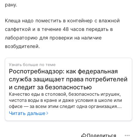
рану.
Клеща надо поместить в контейнер с влажной
салфеткой и в течение 48 часов передать в
лабораторию для проверки на наличие
возбудителей.
Узнать больше по теме
Роспотребнадзор: как федеральная
служба защищает права потребителей
и следит за безопасностью
Качество еды в столовой, безопасность игрушек,
чистота воды в кране и даже условия в школе или
офисе — за всем этим следит одна организация.
Роспотребнадзор — федеральная служба, которая
Читать дальше
защищает права потребителей и следит за
санитарной безопасностью. В статье расскажем, как
устроена эта служба, чем она занимается и почему
Поделиться
её работа важна для каждого жителя России.