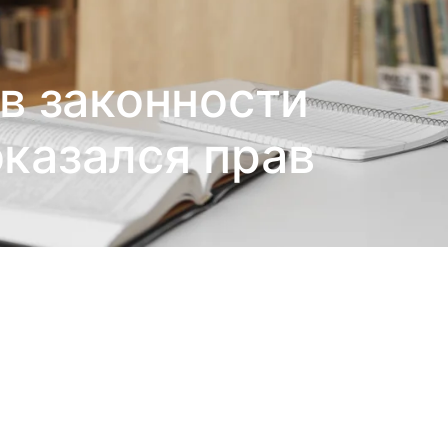
в законности
оказался прав