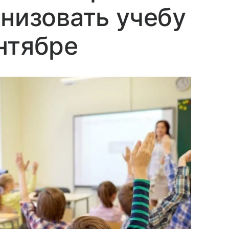
анизовать учебу
нтябре