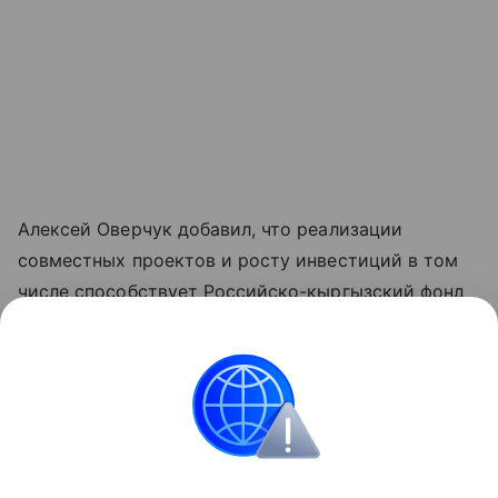
Алексей Оверчук добавил, что реализации
совместных проектов и росту инвестиций в том
числе способствует Российско-кыргызский фонд
развития, как один из ключевых институтов
укрепления двусторонних связей.
"Реализовано около четырех тысяч проектов во
всех регионах республики", - отметил он.