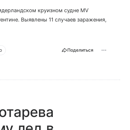
нидерландском круизном судне MV
ентине. Выявлены 11 случаев заражения,
о
Поделиться
отарева
му лед в