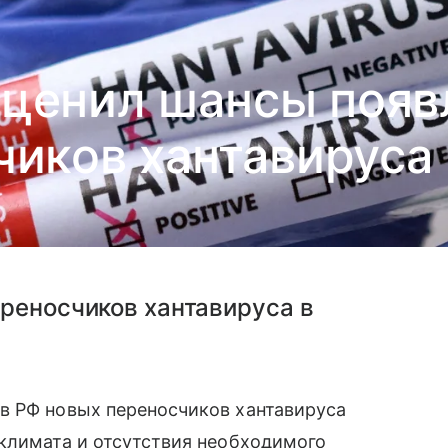
оценил шансы появ
иков хантавируса​
реносчиков хантавируса в
в РФ новых переносчиков хантавируса
климата и отсутствия необходимого