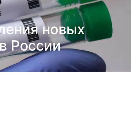
ления новых
 в России