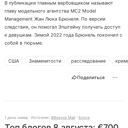
В публикации главным вербовщиком называют
главу модельного агентства MC2 Model
Management Жан Люка Брюнеля. По версии
следствия, он помогал Эпштейну получать доступ
к девушкам. Зимой 2022 года Брюнель покончил с
собой в тюрьме.
США
Знаменитости
расследование
крим
Поделиться
1 день назад
Источник:
ВФокусе Mail
Блоги
Топ блогов 8 августа: €700