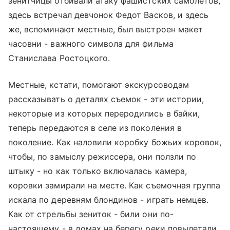
зенитчицы отбивали атаку фашистских самолетов,
здесь встречал девчонок Федот Васков, и здесь
же, вспоминают местные, был выстроен макет
часовни - важного символа для фильма
Станислава Ростоцкого.
Местные, кстати, помогают экскурсоводам
рассказывать о деталях съемок - эти истории,
некоторые из которых переродились в байки,
теперь передаются в селе из поколения в
поколение. Как наловили коробку божьих коровок,
чтобы, по замыслу режиссера, они ползли по
штыку - но как только включалась камера,
коровки замирали на месте. Как съемочная группа
искала по деревням блондинов - играть немцев.
Как от стрельбы зениток - били они по-
настоящему - в домах на берегу реки повылетали