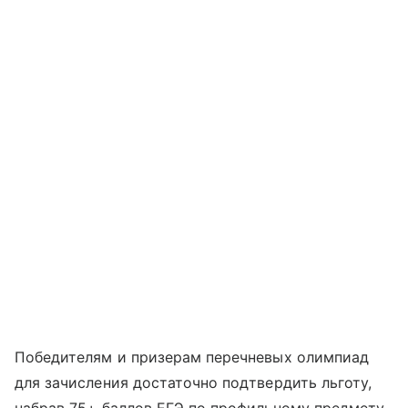
Победителям и призерам перечневых олимпиад
для зачисления достаточно подтвердить льготу,
набрав 75+ баллов ЕГЭ по профильному предмету.