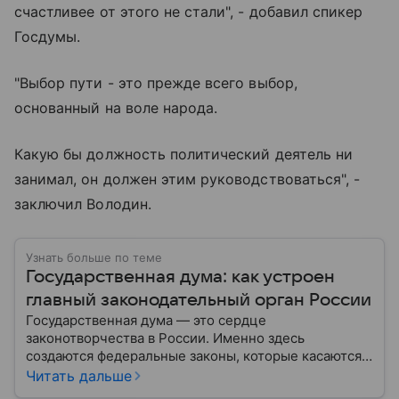
счастливее от этого не стали", - добавил спикер
Госдумы.
"Выбор пути - это прежде всего выбор,
основанный на воле народа.
Какую бы должность политический деятель ни
занимал, он должен этим руководствоваться", -
заключил Володин.
Узнать больше по теме
Государственная дума: как устроен
главный законодательный орган России
Государственная дума — это сердце
законотворчества в России. Именно здесь
создаются федеральные законы, которые касаются
жизни каждого гражданина: от образования и
Читать дальше
медицины до налогов и внешней политики. В статье