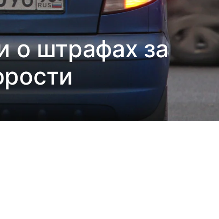
и о штрафах за
орости