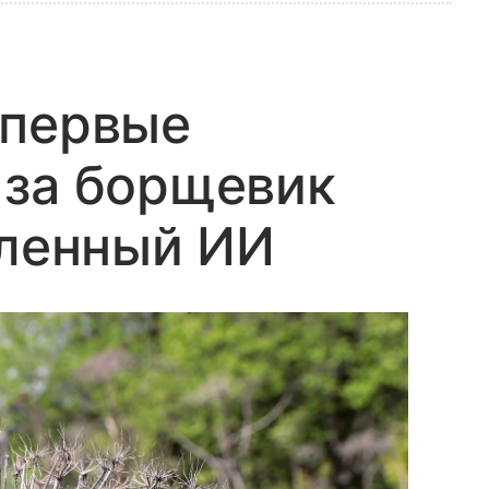
впервые
 за борщевик
вленный ИИ