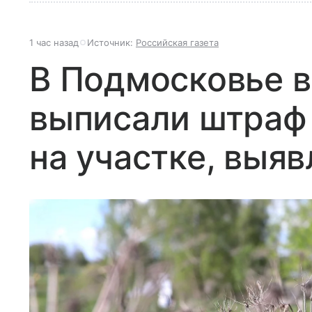
1 час назад
Источник:
Российская газета
В Подмосковье 
выписали штраф
на участке, выя