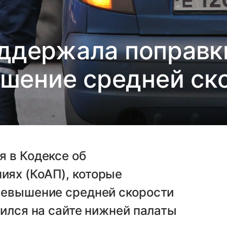
ддержала поправк
шение средней ск
 в Кодексе об
ях (КоАП), которые
ревышение средней скорости
вился на сайте нижней палаты