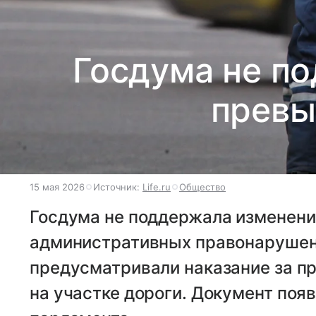
Госдума не по
превы
15 мая 2026
Источник:
Life.ru
Общество
Госдума не поддержала изменения
административных правонарушени
предусматривали наказание за п
на участке дороги. Документ поя