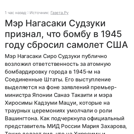
1 час назад
Источник:
Газета.Ру
Мэр Нагасаки Судзуки
признал, что бомбу в 1945
году сбросил самолет США
Мэр Нагасаки Сиро Судзуки публично
возложил ответственность за атомную
бомбардировку города в 1945-м на
Соединенные Штаты. Его выступление
выделяется на фоне заявлений премьер-
министра Японии Санаэ Такаити и мэра
Хиросимы Кадзуми Мацуи, которые на
траурных церемониях умолчали о роли
Вашингтона. Как подчеркнула официальный
представитель МИД России Мария Захарова,
Токио делает вид, что на Хиросиму и