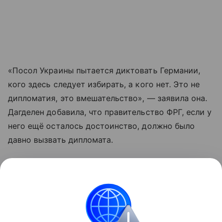
«Посол Украины пытается диктовать Германии,
кого здесь следует избирать, а кого нет. Это не
дипломатия, это вмешательство», — заявила она.
Дагделен добавила, что правительство ФРГ, если у
него ещё осталось достоинство, должно было
давно вызвать дипломата.
Накануне Макеев заявил о существовании в
Германии партий, якобы тесно связанных с
Москвой.