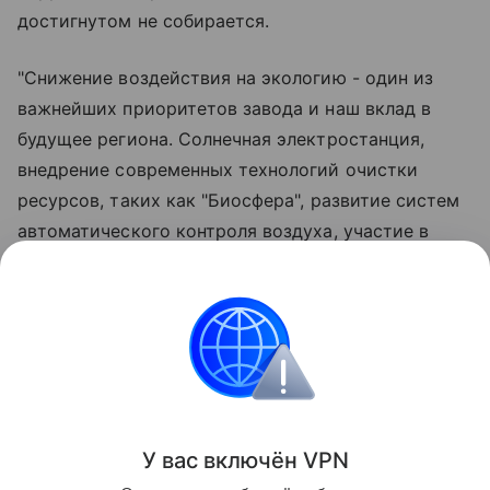
достигнутом не собирается.
"Снижение воздействия на экологию - один из
важнейших приоритетов завода и наш вклад в
будущее региона. Солнечная электростанция,
внедрение современных технологий очистки
ресурсов, таких как "Биосфера", развитие систем
автоматического контроля воздуха, участие в
природоохранных мероприятиях и экологических
акциях демонстрируют системный подход
предприятия к вопросам экологии", - отметил
генеральный директор Омского НПЗ Кирилл
Морозов.
Поделиться
У вас включ
ён
V
P
N