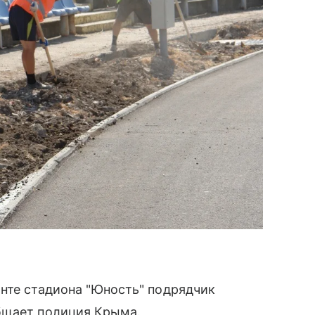
нте стадиона "Юность" подрядчик
бщает полиция Крыма.