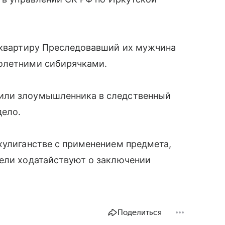
в квартиру Преследовавший их мужчина
лолетними сибирячками.
или злоумышленника в следственный
дело.
хулиганстве с применением предмета,
тели ходатайствуют о заключении
Поделиться