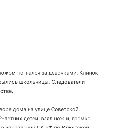
ножом погнался за девочками. Клинок
крылись школьницы. Следователи
стве.
воре дома на улице Советской.
-летних детей, взял нож и, громко
и в управлении СК РФ по Иркутской