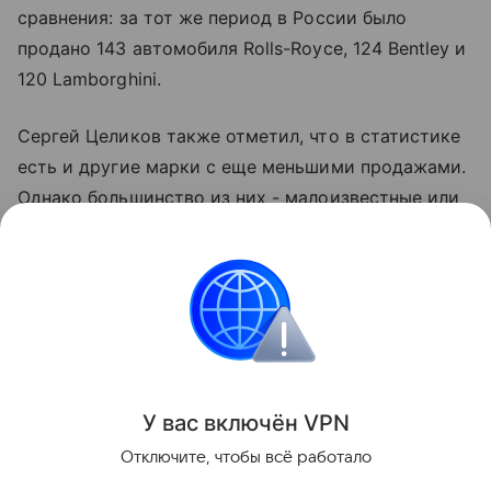
сравнения: за тот же период в России было
продано 143 автомобиля Rolls-Royce, 124 Bentley и
120 Lamborghini.
Сергей Целиков также отметил, что в статистике
есть и другие марки с еще меньшими продажами.
Однако большинство из них - малоизвестные или
редкие бренды, которые не оказывают
значительного влияния на статистику.
Ранее "РГ" рассказывала о самых ликвидных
автобрендах и моделях в Китае.
Поделиться
У вас включ
ён
V
P
N
Отключите, чтобы всё работало