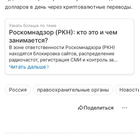
долларов в день через криптовалютные переводы.
Узнать больше по теме
Роскомнадзор (РКН): кто это и чем
занимается?
В зоне ответственности Роскомнадзора (РКН)
находятся блокировка сайтов, распределение
радиочастот, регистрация СМИ и контроль за
защитой персональных данных. Это главный
Читать дальше
регулятор цифрового и медийного пространства
России. В статье разберем, чем занимается эта
организация и почему она так важна для каждого
Россия
правоохранительные органы
Новост
пользователя интернета и телефона.
Поделиться