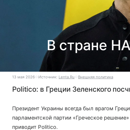
В стране Н
13 мая 2026
Источник:
Lenta.Ru
Внешняя политика
Politico: в Греции Зеленского пос
Президент Украины всегда был врагом Греци
парламентской партии «Греческое решение» 
приводит Politico.