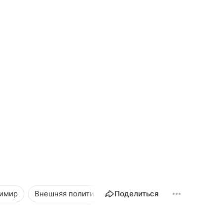
димир
Внешняя политика
Поделиться
Новости