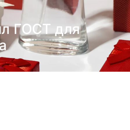
ил ГОСТ для
а