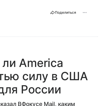
Поделиться
 ли America
етью силу в США
 для России
казал ВФокусе Mail, каким