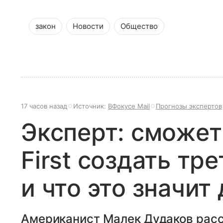
закон
Новости
Общество
17 часов назад
Источник:
ВФокусе Mail
Прогнозы экспертов
Эксперт: сможет
First создать тр
и что это значит
Американист Малек Дудаков расс