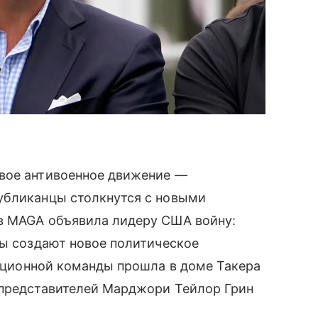
вое антивоенное движение —
убликанцы столкнутся с новыми
в MAGA объявила лидеру США войну:
ры создают новое политическое
зиционной команды прошла в доме Такера
 представителей Марджори Тейлор Грин