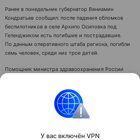
Ранее в понедельник губернатор Вениамин
Кондратьев сообщил: после падения обломков
беспилотников в селе Архипо Осиповка под
Геленджиком есть погибшие и пострадавшие.
По данным оперативного штаба региона, погибли
семь человек, среди них трое детей.
Помощник министра здравоохранения России
Алексей Кузнецов уточнил, что 21 человек
госпитализирован, еще 37 пострадавшим помощь
оказали амбулаторно.
Украина
Россия
ООН
Вооруженные конф
Поделиться
У вас включ
ён
V
P
N