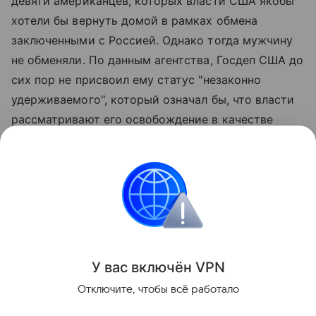
девяти американцев, которых власти США якобы
хотели бы вернуть домой в рамках обмена
заключенными с Россией. Однако тогда мужчину
не обменяли. По данным агентства, Госдеп США до
сих пор не присвоил ему статус "незаконно
удерживаемого", который означал бы, что власти
рассматривают его освобождение в качестве
приоритетной задачи и принимают
соответствующие меры в рамках
межведомственного взаимодействия. При этом,
как отмечает Reuters, родственники Гилмана
просили об этом еще с 2023 года.
Поделиться
У вас включ
ён
V
P
N
Отключите, чтобы всё работало