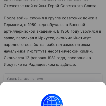
Отечественной войны. Герой Советского Союза.
После войны служил в группе советских войск в
Германии, с 1950 года обучался в Военной
артиллерийской академии. В 1956 году уволился в
запас, переехал в Иркутск, окончил Институт
народного хозяйства, работал заместителем
начальника Института неорганической химии.
Скончался 12 февраля 1981 года, похоронен в
Иркутске на Радищевском кладбище.
Узнать больше по теме
Суверенитет: эволюция классической
концепции
Суверенитет — это верховная власть государства
над своей территорией и населением,
независимость в принятии решений и проведении