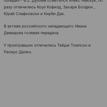
победил - 6:2. Дублем отметился Алекс Ньюхук, по
разу отличились Коул Кофилд, Захари Болдюк ,
Юрай Слафковски и Кирби Дак.
В активе российского нападающего Ивана
Демидова голевая передача.
У проигравших отличились Тейдж Томпсон и
Расмус Далин.