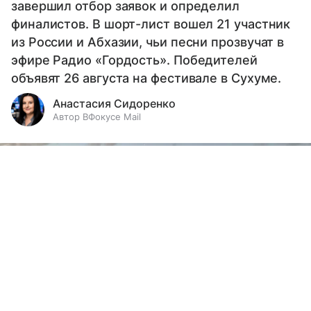
завершил отбор заявок и определил
финалистов. В шорт-лист вошел 21 участник
из России и Абхазии, чьи песни прозвучат в
эфире Радио «Гордость». Победителей
объявят 26 августа на фестивале в Сухуме.
Анастасия Сидоренко
Автор ВФокусе Mail
Выберите комментарий
Выберите комментарий
Выберите комментарий
Информация полезная и актуальная
Информация полезная и актуальная
Информация полезная и актуальная
Заголовок вводит в заблуждение
Заголовок вводит в заблуждение
Заголовок вводит в заблуждение
Материал содержит неполные данные
Материал содержит неполные данные
Материал содержит неполные данные
Материал устарел
Материал устарел
Материал устарел