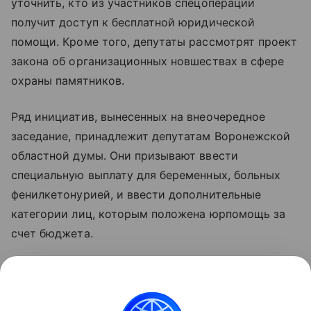
уточнить, кто из участников спецоперации
получит доступ к бесплатной юридической
помощи. Кроме того, депутаты рассмотрят проект
закона об организационных новшествах в сфере
охраны памятников.
Ряд инициатив, вынесенных на внеочередное
заседание, принадлежит депутатам Воронежской
областной думы. Они призывают ввести
специальную выплату для беременных, больных
фенилкетонурией, и ввести дополнительные
категории лиц, которым положена юрпомощь за
счет бюджета.
Глава региона выразил поддержку всем
озвученным предложениям и подчеркнул, что от
слаженности в работе разных ветвей власти