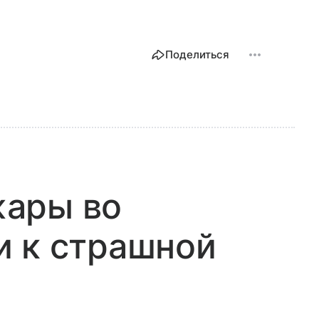
Поделиться
ары во
и к страшной