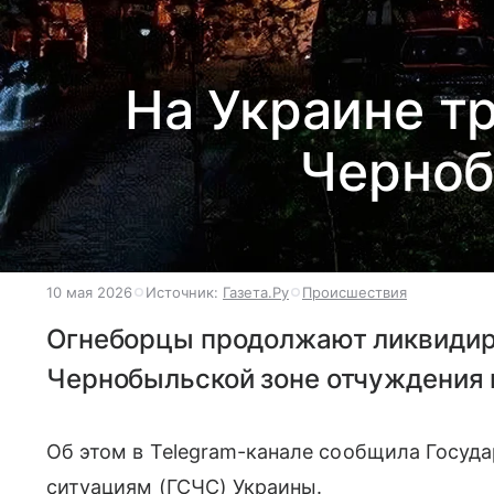
На Украине т
Черноб
10 мая 2026
Источник:
Газета.Ру
Происшествия
Огнеборцы продолжают ликвидир
Чернобыльской зоне отчуждения 
Об этом в Telegram-канале сообщила Госуд
ситуациям (ГСЧС) Украины.