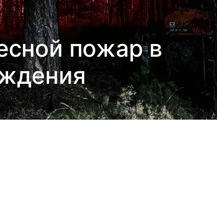
есной пожар в
уждения