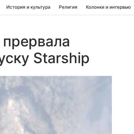
История и культура
Религия
Колонки и интервью
 прервала
уску Starship