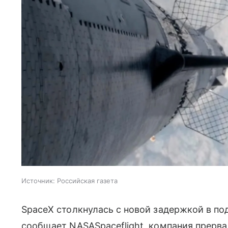
Источник:
Российская газета
SpaceX столкнулась с новой задержкой в подго
сообщает NASASpaceflight, компания прерва