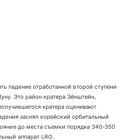
ть падение отработанной второй ступени
уну. Это район кратера Эйнштейн,
получившегося кратера оценивают
 падения заснял корейский орбитальный
стояние до места съемки порядка 340-350
льный аппарат LRO.