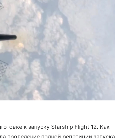
товке к запуску Starship Flight 12. Как
ла проведение полной репетиции запуска