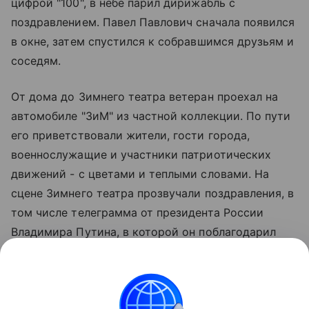
цифрой "100", в небе парил дирижабль с
поздравлением. Павел Павлович сначала появился
в окне, затем спустился к собравшимся друзьям и
соседям.
От дома до Зимнего театра ветеран проехал на
автомобиле "ЗиМ" из частной коллекции. По пути
его приветствовали жители, гости города,
военнослужащие и участники патриотических
движений - с цветами и теплыми словами. На
сцене Зимнего театра прозвучали поздравления, в
том числе телеграмма от президента России
Владимира Путина, в которой он поблагодарил
ветерана за ратный подвиг и трудовые свершения.
Также Павла Павловича поздравили губернатор
Краснодарского края Вениамин Кондратьев и
власти Сочи. Сюткин является Почетным жителем