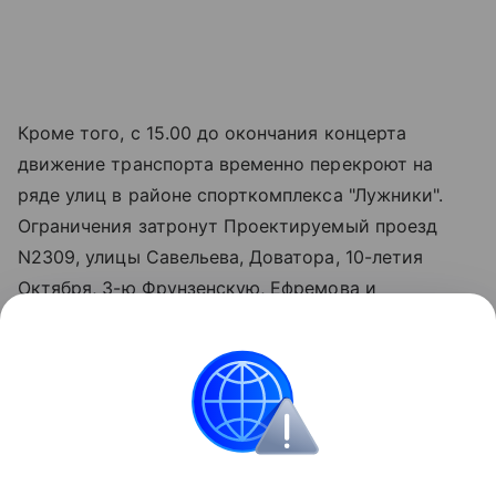
Кроме того, с 15.00 до окончания концерта
движение транспорта временно перекроют на
ряде улиц в районе спорткомплекса "Лужники".
Ограничения затронут Проектируемый проезд
N2309, улицы Савельева, Доватора, 10-летия
Октября, 3-ю Фрунзенскую, Ефремова и
Трубецкую, а также съезд с Хамовнического Вала
на Доватора (с 08.00).
Парковка на всех участках временных
ограничений запрещена.