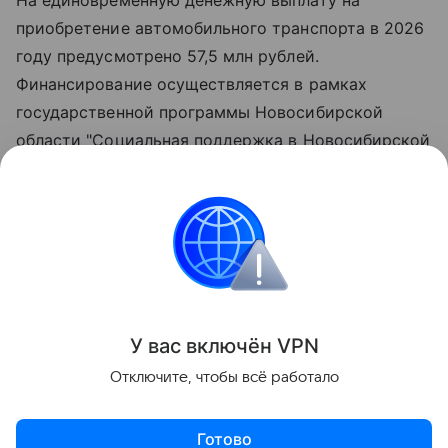
приобретение автомобильного транспорта в 2026
году предусмотрено 57,5 млн рублей.
Финансирование осуществляется в рамках
государственной программы Новосибирской
области "Социальная поддержка в Новосибирской
области", утверждённой постановлением
Правительства региона.
Всего, начиная с 2012 года, автомобили вручены
276 многодетным семьям.
Поделиться
У вас включ
ён
V
P
N
Отключите, чтобы всё работало
Готово