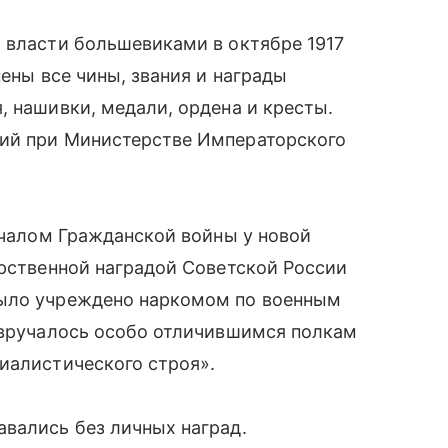
 власти большевиками в октябре 1917
нены все чины, звания и награды
я, нашивки, медали, ордена и кресты.
ший при Министерстве Императорского
началом Гражданской войны у новой
арственной наградой Советской России
было учреждено наркомом по военным
и вручалось особо отличившимся полкам
иалистического строя».
вались без личных наград.