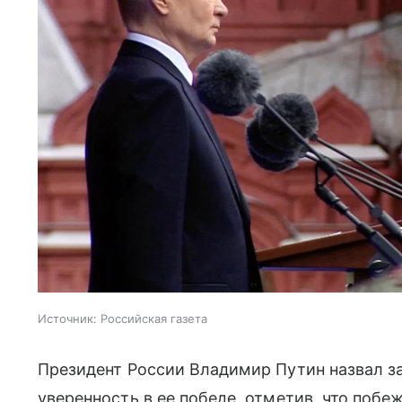
Источник:
Российская газета
Президент России Владимир Путин назвал з
уверенность в ее победе, отметив, что побе