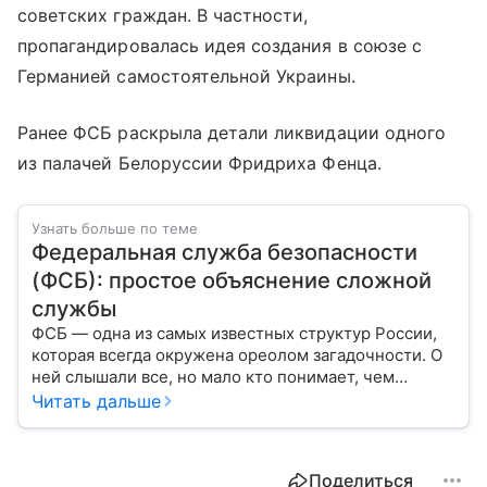
советских граждан. В частности,
пропагандировалась идея создания в союзе с
Германией самостоятельной Украины.
Ранее ФСБ раскрыла детали ликвидации одного
из палачей Белоруссии Фридриха Фенца.
Узнать больше по теме
Федеральная служба безопасности
(ФСБ): простое объяснение сложной
службы
ФСБ — одна из самых известных структур России,
которая всегда окружена ореолом загадочности. О
ней слышали все, но мало кто понимает, чем
именно занимается Федеральная служба
Читать дальше
безопасности, как устроена ее работа, подробнее —
в материале.
Поделиться