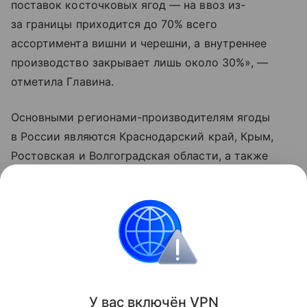
поставок косточковых ягод — на ввоз из-
за границы приходится до 70% всего
ассортимента вишни и черешни, а внутреннее
производство закрывает лишь около 30%», —
отметила Главина.
Основными регионами-производителям ягоды
в России являются Краснодарский край, Крым,
Ростовская и Волгоградская области, а также
сады Поволжья. Однако их производительности
хватает лишь на июнь и июль, когда происходит
массовый сбор вишни.
Турция
Россия
Внешняя политика
Новос
Поделиться
У вас включ
ён
V
P
N