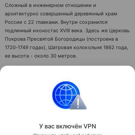
Сложный в инженерном отношении и
архитектурно совершенный деревянный храм
России с 22 главками. Внутри сохранился
подлинный иконостас XVIII века. Здесь же Церковь
Покрова Пресвятой Богородицы (построена в
1720-1749 годах), Шатровая колокольня 1862 года,
ее высота - около 30 метров.
Кроме того, на остров перевезены и размещены в
экспозиции другие памятники архитектуры:
часовни, крестьянские дома, амбары, мельницы,
риги, кузницы и другие постройки из разных
регионов Карелии.
Поделиться
У вас включ
ён
V
P
N