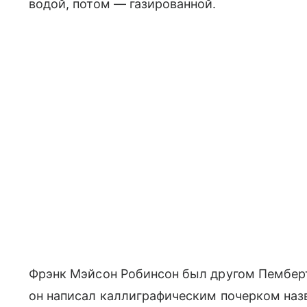
водой, потом — газированной.
Фрэнк Мэйсон Робинсон был другом Пемберто
он написал каллиграфическим почерком назв