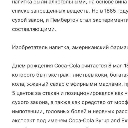
напитка были алкогольными, на основе вина 
списке запрещенных веществ. Но в 1885 год
сухой закон, и Пембертон стал эксперимент
составляющими.
Изобретатель напитка, американский фарм
Днем рождения Coca-Cola считается 8 мая 188
которого был экстракт листьев коки, богат
кола, жженый сахар с эфирными маслами, п
5 центов за стакан и позиционировался как 
сухого закона, а также как средство от мор
импотенции, головных болей и нервных расс
экстракт под именем Coca‑Cola Syrup and Ex