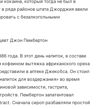
и кокаина, который тогда не был в
у в ряде районов штата Джорджия ввели
ировать с безалкогольными
ацевт Джон Пембертон
6 года. В этот день напиток, в составе
ая кофеином вытяжка африканского ореха
редставили в аптеке Джекобса. Он стоил
«напиток для воздержания» во время
финовой зависимости, гастрита,
тройств. Пембертон запатентовал
tract. Сначала сироп разбавляли простой