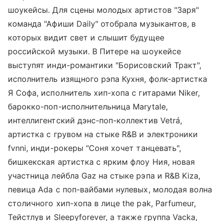
шоукейсы. Для сцены молодых артистов "Заря"
команда "Афиши Daily" отобрала музыкантов, в
которых видит свет и слышит будущее
российской музыки. В Питере на шоукейсе
выступят инди-романтики "Борисовский Тракт",
исполнитель изящного рэпа Кухня, фолк-артистка
Я Софа, исполнитель хип-хопа с гитарами Niker,
барокко-поп-исполнительница Marytale,
интеллигентский дэнс-поп-коллектив Vetrá,
артистка с грувом на стыке R&B и электроники
fvnni, инди-рокеры "Соня хочет танцевать",
бишкекская артистка с ярким флоу Ния, новая
участница лейбла Gaz на стыке рэпа и R&B Kiza,
певица Ada с поп-вайбами нулевых, молодая волна
столичного хип-хопа в лице the pak, Parfumeur,
Тейстлув и Sleepyforever, а также группа Vacka,