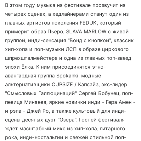
В этом году музыка на фестивале прозвучит на
четырех сценах, а хедлайнерами станут один из
главных артистов поколения FEDUK, который
примерит образ Пьеро, SLAVA MARLOW с живой
группой, инди-сенсация "Бонд с кнопкой", классик
хип-хопа и поп-музыки ЛСП в образе циркового
шпрехшталмейстера и одна из главных поп-звезд
эпохи Ёлка. К ним присоединятся этно-
авангардная группа Spokanki, модные
альтернативщики CUPSIZE / Капсайз, экс-лидер
"Смысловых Галлюцинаций" Сергей Бобунец, поп-
певица Минаева, яркие новички инди - Гера Амен -
и рэпа - Джей Ро, а также культовый для инди-
сцены десятых дуэт "Озёра". Гостей фестиваля
ждет масштабный микс из хип-хопа, гитарного
рока, инди-ностальгии и свежей стильной поп-