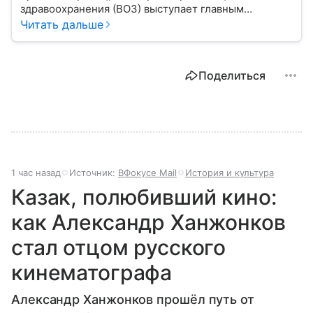
здравоохранения (ВОЗ) выступает главным
координатором глобального здравоохранения. Эта
Читать дальше
организация не просто борется с эпидемиями, а
провозглашает здоровье фундаментальным правом
человека, работая над его реализацией для
Поделиться
миллиардов людей. Как устроен этот «командный
центр», с какими вызовами он сталкивается в 2026
году и почему его деятельность часто критикуют —
узнайте в нашей статье.
1 час назад
Источник:
ВФокусе Mail
История и культура
Казак, полюбивший кино:
как Александр Ханжонков
стал отцом русского
кинематографа
Александр Ханжонков прошёл путь от