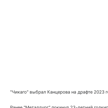
"Чикаго" выбрал Канцерова на драфте 2023
Ранее "Металлург" покинул 23-летний голки