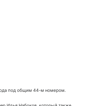
 года под общим 44-м номером.
пер Илья Набоков, который также