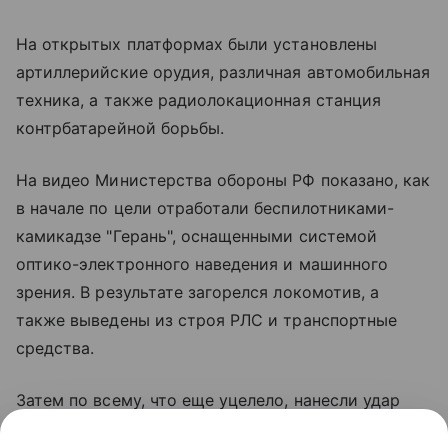
На открытых платформах были установлены
артиллерийские орудия, различная автомобильная
техника, а также радиолокационная станция
контрбатарейной борьбы.
На видео Министерства обороны РФ показано, как
в начале по цели отработали беспилотниками-
камикадзе "Герань", оснащенными системой
оптико-электронного наведения и машинного
зрения. В результате загорелся локомотив, а
также выведены из строя РЛС и транспортные
средства.
Затем по всему, что еще уцелело, нанесли удар
ракетой оперативно-тактического комплекса