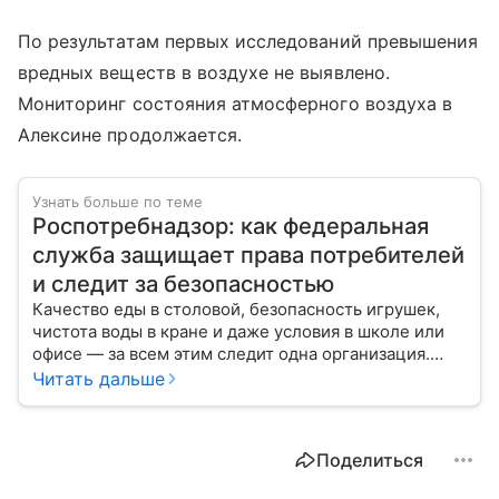
По результатам первых исследований превышения
вредных веществ в воздухе не выявлено.
Мониторинг состояния атмосферного воздуха в
Алексине продолжается.
Узнать больше по теме
Роспотребнадзор: как федеральная
служба защищает права потребителей
и следит за безопасностью
Качество еды в столовой, безопасность игрушек,
чистота воды в кране и даже условия в школе или
офисе — за всем этим следит одна организация.
Роспотребнадзор — федеральная служба, которая
Читать дальше
защищает права потребителей и следит за
санитарной безопасностью. В статье расскажем, как
устроена эта служба, чем она занимается и почему
Поделиться
её работа важна для каждого жителя России.