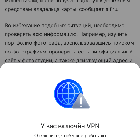
мошенникам, и они получают доступ к денежным
средствам владельца карты, сообщает aif.ru.
Во избежание подобных ситуаций, необходимо
проверять всю информацию. Например, изучить
портфолио фотографа, воспользовавшись поиском
по фотографиям, проверить, есть ли официальный
сайт у фотостудии, а также действующий адрес и
контактные данные. Кроме того, всегда стоит
обращать внимание на адрес интернет-страницы
перед проведением платежей. Не нужно
переходить по неизвестным ссылкам для
повторного ввода данных банковской карты.
Поделиться
У вас включ
ён
V
P
N
Отключите, чтобы всё работало