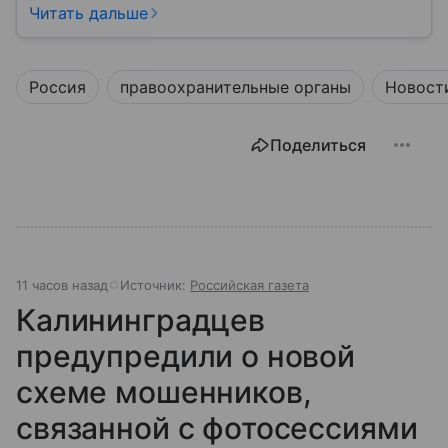
защитой персональных данных. Это главный
Читать дальше
регулятор цифрового и медийного пространства
России. В статье разберем, чем занимается эта
организация и почему она так важна для каждого
Россия
правоохранительные органы
Новост
пользователя интернета и телефона.
Поделиться
11 часов назад
Источник:
Российская газета
Калининградцев
предупредили о новой
схеме мошенников,
связанной с фотосессиями