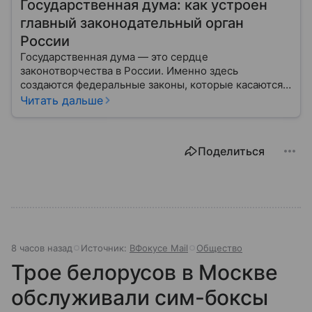
Государственная дума: как устроен
главный законодательный орган
России
Государственная дума — это сердце
законотворчества в России. Именно здесь
создаются федеральные законы, которые касаются
жизни каждого гражданина: от образования и
Читать дальше
медицины до налогов и внешней политики. В статье
разберем, как устроена Дума.
Поделиться
8 часов назад
Источник:
ВФокусе Mail
Общество
Трое белорусов в Москве
обслуживали сим-боксы