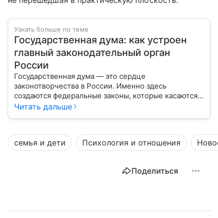
не перешедшая в практическую плоскость.
Узнать больше по теме
Государственная дума: как устроен
главный законодательный орган
России
Государственная дума — это сердце
законотворчества в России. Именно здесь
создаются федеральные законы, которые касаются
жизни каждого гражданина: от образования и
Читать дальше
медицины до налогов и внешней политики. В статье
разберем, как устроена Дума.
семья и дети
Психология и отношения
Ново
Поделиться