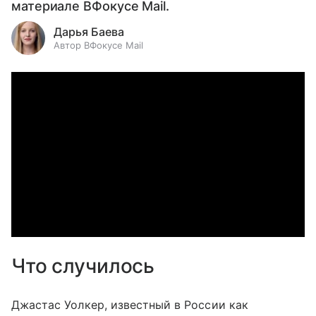
материале ВФокусе Mail.
Дарья Баева
Автор ВФокусе Mail
Что случилось
Джастас Уолкер, известный в России как