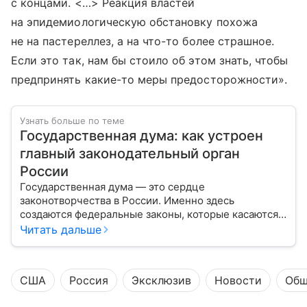
с концами. <…> Реакция властей
на эпидемиологическую обстановку похожа
не на пастереллез, а на что-то более страшное.
Если это так, нам бы стоило об этом знать, чтобы
предпринять какие-то меры предосторожности».
Узнать больше по теме
Государственная дума: как устроен
главный законодательный орган
России
Государственная дума — это сердце
законотворчества в России. Именно здесь
создаются федеральные законы, которые касаются
жизни каждого гражданина: от образования и
Читать дальше
медицины до налогов и внешней политики. В статье
разберем, как устроена Дума.
США
Россия
Эксклюзив
Новости
Общ