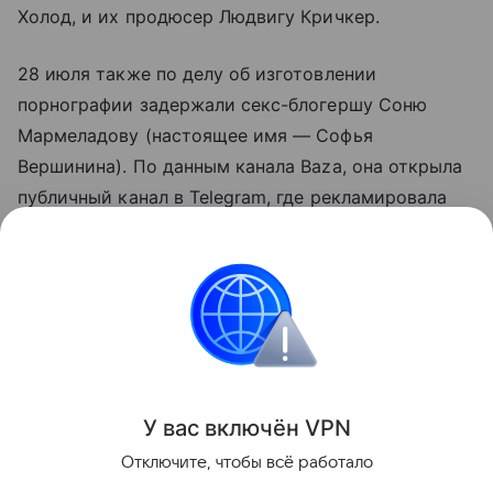
Холод, и их продюсер Людвигу Кричкер.
28 июля также по делу об изготовлении
порнографии задержали секс-блогершу Соню
Мармеладову (настоящее имя — Софья
Вершинина). По данным канала Baza, она открыла
публичный канал в Telegram, где рекламировала
приватные чаты. После оплаты подписчики
получали доступ к эротическим видео с ее
участием. ~За год она заработала 30 млн рублей~.
31 июля Вершинину приговорили к трем годам
колонии условно.
Поделиться
У вас включ
ён
V
P
N
Отключите, чтобы всё работало