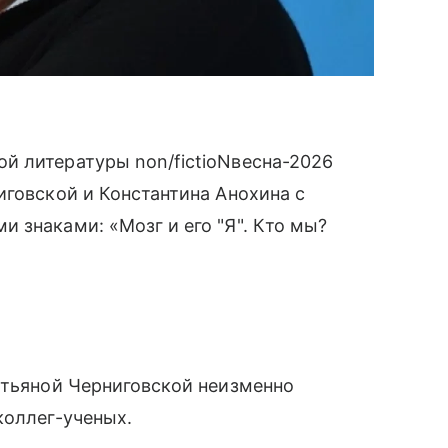
й литературы non/fictioNвесна-2026
иговской и Константина Анохина с
 знаками: «Мозг и его "Я". Кто мы?
атьяной Черниговской неизменно
коллег-ученых.