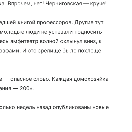
ка. Впрочем, нет! Черниговская — круче!
едшей книгой профессоров. Другие тут
 молодые люди не успевали подносить
весь амфитеатр волной схлынул вниз, к
графами. И это зрелище было похлеще
ие — опасное слово. Каждая домохозяйка
нания — 200».
колько недель назад опубликованы новые