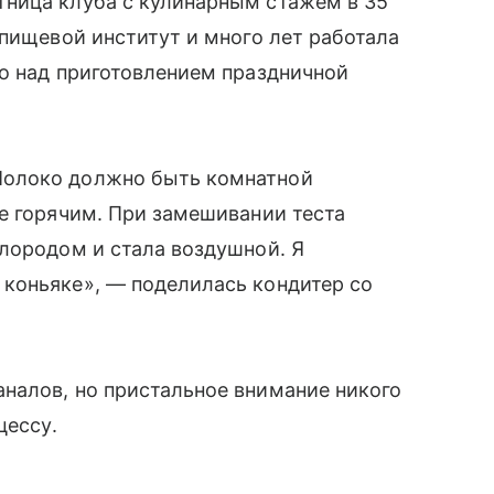
ница клуба с кулинарным стажем в 35
 пищевой институт и много лет работала
о над приготовлением праздничной
Молоко должно быть комнатной
е горячим. При замешивании теста
лородом и стала воздушной. Я
коньяке», — поделилась кондитер со
налов, но пристальное внимание никого
цессу.