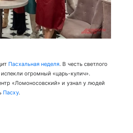
дит
Пасхальная неделя
. В честь светлого
 испекли огромный «царь-кулич».
центр «Ломоносовский» и узнал у людей
ть
Пасху
.